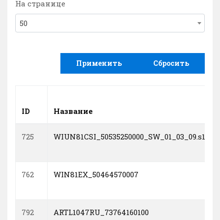
На странице
50
Применить
Сбросить
ID
Название
725
WIUN81CSI_50535250000_SW_01_03_09.s19
762
WIN81EX_50464570007
792
ARTL1047RU_73764160100