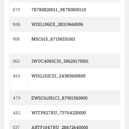
870
78780820011_58780850110
888
WIDL106EX_28319660006
908
MSC615_87156531001
963
IWUC4085CIS_50629170001
463
WISL102CSI_24385600800
479
EWSC61051CI_87901560000
482
WITP827RU_73764220000
537
ARTF1047RU_28672640000