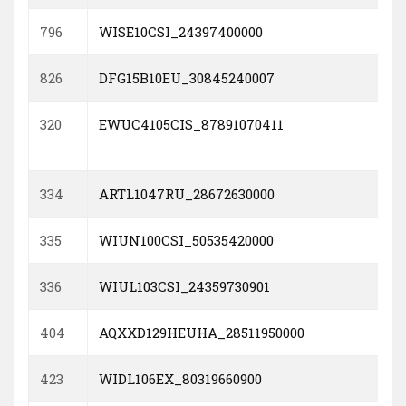
796
WISE10CSI_24397400000
826
DFG15B10EU_30845240007
320
EWUC4105CIS_87891070411
334
ARTL1047RU_28672630000
335
WIUN100CSI_50535420000
336
WIUL103CSI_24359730901
404
AQXXD129HEUHA_28511950000
423
WIDL106EX_80319660900