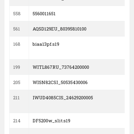
558
5560011651
561
AQSD129EU_80395810100
168
biaa13pf.s19
199
WITL867RU_73764200000
205
WISN82CSI_50535430006
211
IWUD4085CIS_24629200005
214
DF5200w_slit.s19