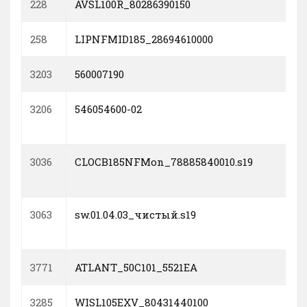
228
AVSL100R_80286390150
258
LIPNFMID185_28694610000
3203
560007190
3206
546054600-02
3036
CLOCB185NFMon_78885840010.s19
3063
sw.01.04.03_чистый.s19
3771
ATLANT_50C101_5521EA
3285
WISL105EXV_80431440100