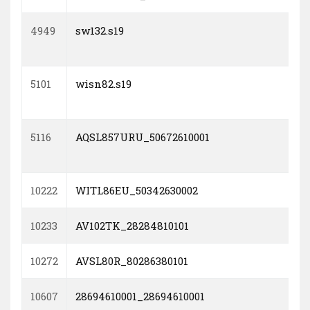
4949
sw132.s19
5101
wisn82.s19
5116
AQSL857URU_50672610001
10222
WITL86EU_50342630002
10233
AV102TK_28284810101
10272
AVSL80R_80286380101
10607
28694610001_28694610001