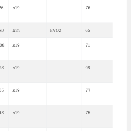
26
.s19
76
0
20
.bin
EVO2
65
0
-08
.s19
71
0
25
.s19
95
0
05
.s19
77
0
15
.s19
75
0