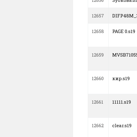
12656
Зубкова.b
12657
DIFP48M_3
12658
PAGE 0.s19
12659
MVSB7105S
12660
кир.s19
12661
11111.s19
12662
clear.s19