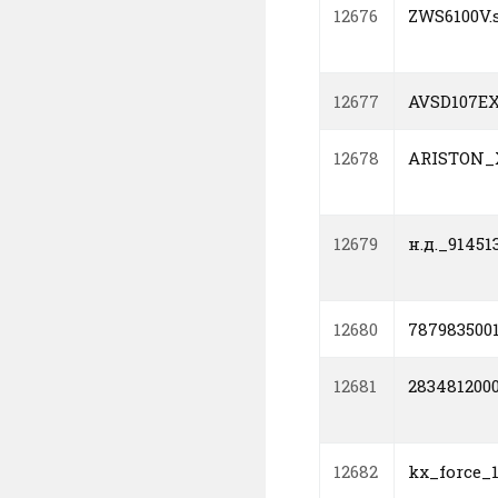
12676
ZWS6100V.
12677
AVSD107EX
12678
ARISTON_
12679
н.д._91451
12680
787983500
12681
2834812000
12682
kx_force_1