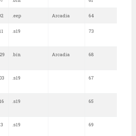
07
.bin
61
0
02
.eep
Arcadia
64
0
11
.s19
73
0
29
.bin
Arcadia
68
0
03
.s19
67
0
16
.s19
65
0
13
.s19
69
0