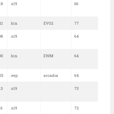
18
.s19
66
0
21
.bin
EVO2
77
0
08
.s19
64
0
30
.bin
EWM
64
0
03
.eep
arcadia
64
0
13
.s19
73
0
16
.s19
72
0