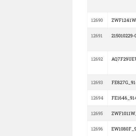
12690
ZWF1241W_
12691
215010229-
12692
AQ7F29UEU
12693
FE827G_91
12694
FE1646_91
12695
ZWF1011W_
12696
EW1080F_9