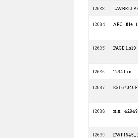
12683
LAVBELLA3
12684
ARC_file_1
12685
PAGE 1.s19
12686
1234.bin
12687
ESL67040R
12688
н.д._42949
12689
EWF1645_9