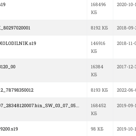
s19
168496
2020-10-
КБ
_80297020001
8192 КБ
2018-09-
XOLODILNIK.s19
146916
2018-11-
КБ
3120_00
16384
2017-12-
КБ
12_78798350012
8193 КБ
2022-06-
7_28348120007.bin_SW_03_07_05....
168452
2019-09-
КБ
9200.s19
98 КБ
2019-10-