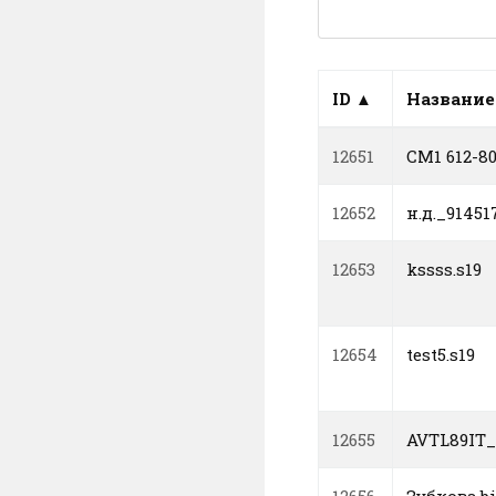
ID ▲
Название
12651
CM1 612-8
12652
н.д._91451
12653
kssss.s19
12654
test5.s19
12655
AVTL89IT_