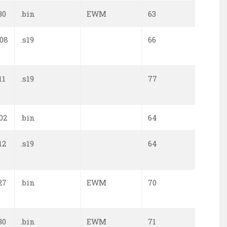
30
.bin
EWM
63
0
-08
.s19
66
0
11
.s19
77
0
02
.bin
64
0
12
.s19
64
0
27
.bin
EWM
70
0
30
.bin
EWM
71
0