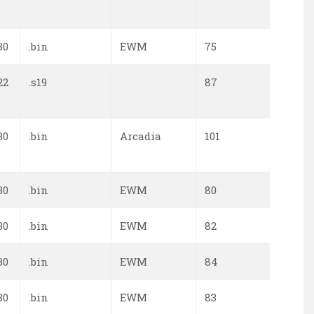
30
.bin
EWM
75
0
22
.s19
87
0
30
.bin
Arcadia
101
0
30
.bin
EWM
80
0
30
.bin
EWM
82
0
30
.bin
EWM
84
0
30
.bin
EWM
83
0