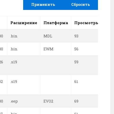
Применить
Сбросить
Расширение
Платформа
Просмотры
Заг
30
.bin
MDL
93
0
30
.bin
EWM
56
0
26
.s19
59
0
02
.s19
61
0
30
.eep
EVO2
69
0