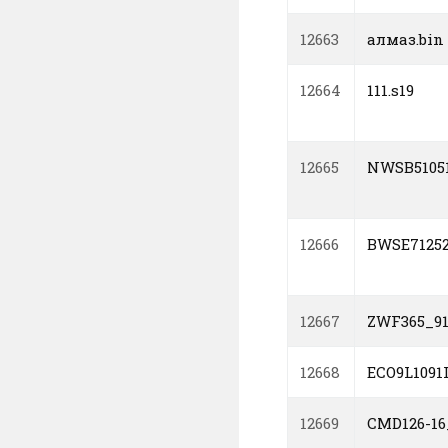
12663
алмаз.bin
12664
111.s19
12665
NWSB51051
12666
BWSE71252
12667
ZWF365_91
12668
ECO9L1091
12669
CMD126-16