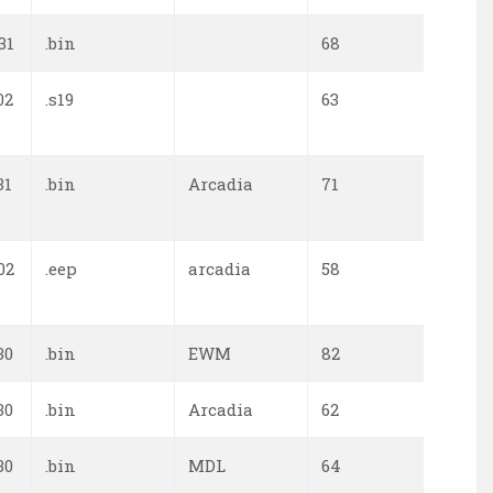
31
.bin
68
0
02
.s19
63
0
31
.bin
Arcadia
71
0
02
.eep
arcadia
58
0
30
.bin
EWM
82
0
30
.bin
Arcadia
62
0
30
.bin
MDL
64
0