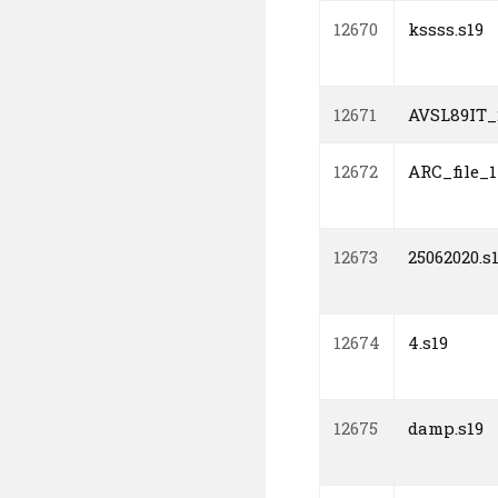
12670
kssss.s19
12671
AVSL89IT_
12672
ARC_file_1
12673
25062020.s
12674
4.s19
12675
damp.s19