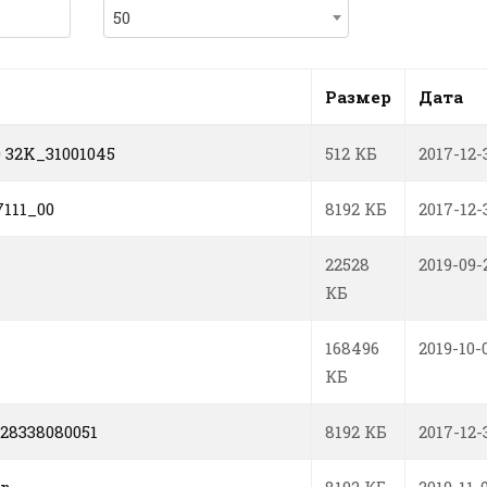
50
Размер
Дата
0 32K_31001045
512 КБ
2017-12-
7111_00
8192 КБ
2017-12-
22528
2019-09-
КБ
168496
2019-10-
КБ
28338080051
8192 КБ
2017-12-