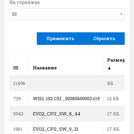
На странице
50
Применить
Сбросить
Размер
ID
Название
▲
11496
КБ
739
WISL 102 CSI _50385600003.s19
12 КБ
3943
EVO2_CPU_SW_8_44
17 КБ
1981
EVO2_CPU_SW_9_21
17 КБ