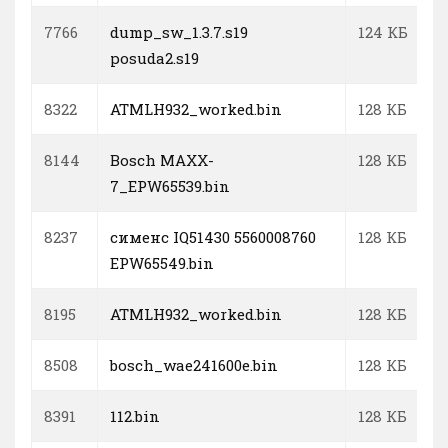
7766
dump_sw_1.3.7.s19
124 КБ
posuda2.s19
8322
ATMLH932_worked.bin
128 КБ
8144
Bosch MAXX-
128 КБ
7_EPW65539.bin
8237
сименс IQ51430 5560008760
128 КБ
EPW65549.bin
8195
ATMLH932_worked.bin
128 КБ
8508
bosch_wae241600e.bin
128 КБ
8391
112.bin
128 КБ