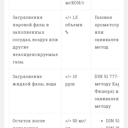
мгКОН/г
Загрязнения
</= 1,5
Газовая
паровой фазы в
объемн.
хроматограф
заполненных
%
или
сосудах, воздух или
эквивалентн
другие
метод
неконденсируемые
газы
Загрязнение
</= 10
DIN 51 777-1 (п
жидкой фазы, вода
ppm
методу Карла
Фишера) или
эквивалентно
методу
Остаток после
</= 50 мг/
DIN 51 513
испарения
кг
DlN 26246