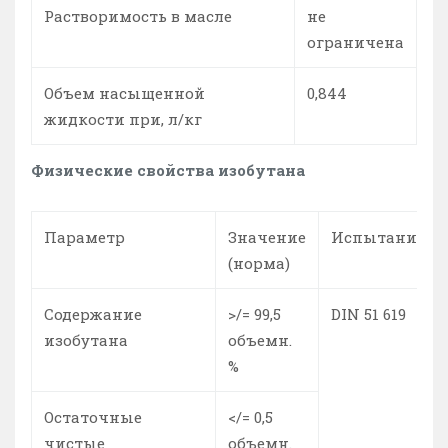
Растворимость в масле
не
ограничена
Объем насыщенной
0,844
жидкости при, л/кг
Физические свойства изобутана
Параметр
Значение
Испытание
(норма)
Содержание
>/= 99,5
DIN 51 619
изобутана
объемн.
%
Остаточные
</= 0,5
чистые
объемн.