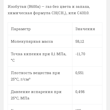
Изобутан (R600a) — газ без цвета и запаха,
химическая формула CH(CH₃)₃ или С4Н10.
Параметр
Значения
Молекулярная масса
58,12
Точка кипения при 0,1 МПа,
-11,70
°С
Плотность вещества при
0,551
25°С, г/см³
Давление испарения при
0,498
25°С, МПа