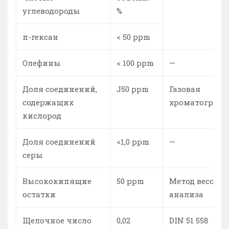
углеводороды
%
п-гексан
< 50 ppm
Олефины
< 100 ppm
—
Доля соединений,
J50 ppm
Газовая
содержащих
хроматограф
кислород
Доля соединений
<1,0 ppm
—
серы
Высококипящие
50 ppm
Метод весовог
остатки
анализа
Щелочное число
0,02
DIN 51 558