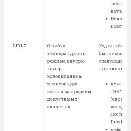
темпера
датчика
Неиспра
компрес
LF/LC
Ошибка
Код ошибки 
температурного
быть вызван
режима внутри
следующими
камер
причинами:
холодильника,
температура
неиспра
вышла за пределы
ТЭН**
допустимых
(справе
значений
холодил
системо
Frost).
дефект