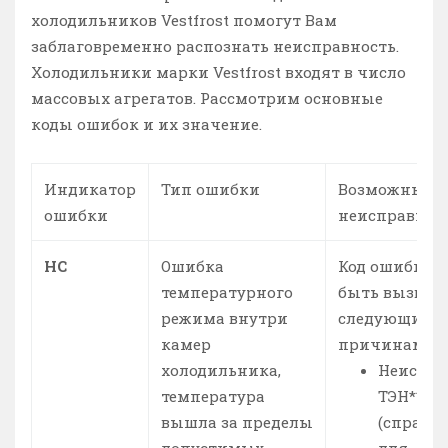
холодильников Vestfrost помогут Вам
заблаговременно распознать неисправность.
Холодильники марки Vestfrost входят в число
массовых агрегатов. Рассмотрим основные
коды ошибок и их значение.
Индикатор
Тип ошибки
Возможные 
ошибки
неисправнос
HC
Ошибка
Код ошибки 
температурного
быть вызван
режима внутри
следующими
камер
причинами:
холодильника,
Неиспра
температура
ТЭН**
вышла за пределы
(справе
допустимых
для