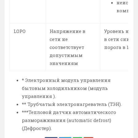
неиспра
компрес
LOPO
Напряжение в
Уровень нап
сети не
в сети снизи
соответствует
порога в 170 В
допустимым
значениям
* Электронный модуль управления
бытовым холодильником (модуль
управления ).
** Трубчатый электронагреватель (ТЭН).
***Тепловой датчик автоматического
размораживания (automatic defrost)
(Дефростер).