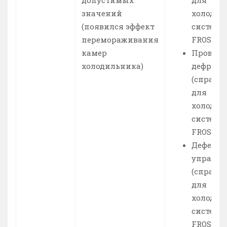
значений
холодил
(появился эффект
системо
перемораживания
FROST).
камер
Провери
холодильника)
дефросте
(справе
для
холодил
системо
FROST).
Дефект 
управле
(справе
для
холодил
системо
FROST).