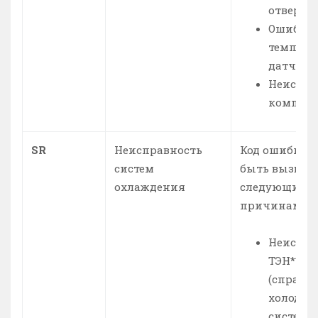
отверсти
Ошибка
темпера
датчика
Неиспра
компрес
SR
Неисправность
Код ошибки 
систем
быть вызван
охлаждения
следующими
причинами:
Неиспра
ТЭН**
(справе
холодил
системо