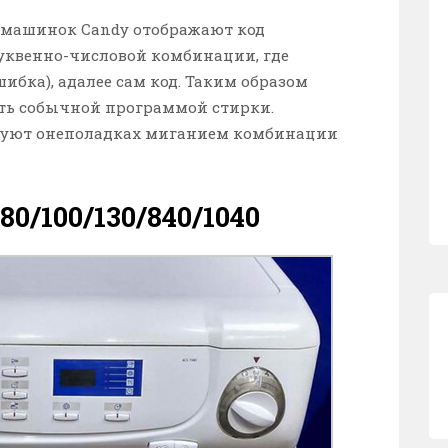
 машинок Candy отображают код
уквенно-числовой комбинации, где
ошибка), адалее сам код. Таким образом
ать собычной программой стирки.
руют онеполадках миганием комбинации
80/100/130/840/1040