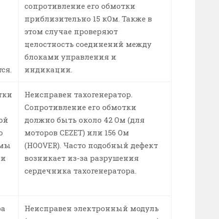
сопротивление его обмотки
приблизительно 15 кОм. Также в
этом случае проверяют
целостность соединений между
блоками управления и
ся.
индикации.
тки
Неисправен тахогенератор.
Сопротивление его обмотки
ой
должно быть около 42 Ом (для
о
моторов CEZET) или 156 Ом
ммы
(HOOVER). Часто подобный дефект
 и
возникает из-за разрушения
сердечника тахогенератора.
ра
Неисправен электронный модуль