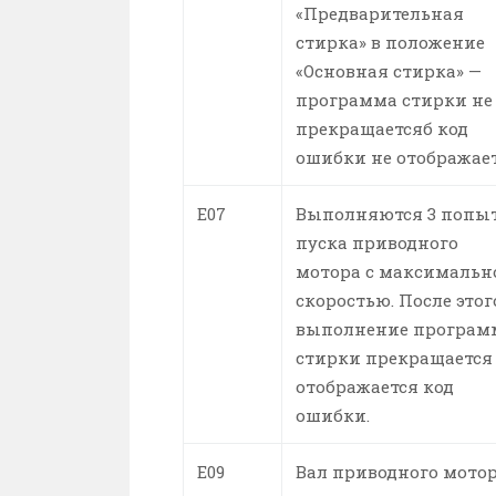
«Предварительная
стирка» в положение
«Основная стирка» —
программа стирки не
прекращаетсяб код
ошибки не отображает
E07
Выполняются 3 попы
пуска приводного
мотора с максимальн
скоростью. После этог
выполнение програ
стирки прекращается
отображается код
ошибки.
E09
Вал приводного мото