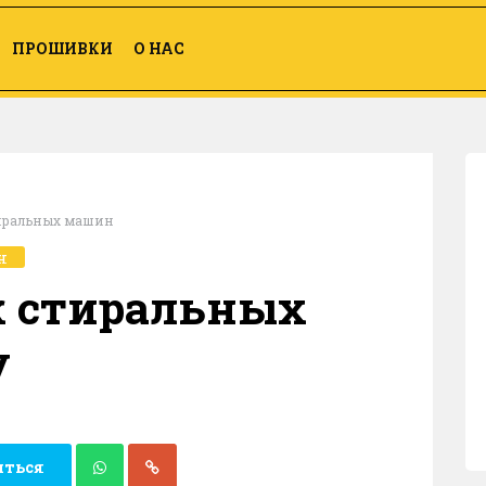
ПРОШИВКИ
О НАС
иральных машин
н
 стиральных
y
иться