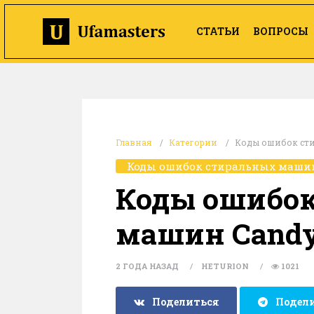
СТАТЬИ
ВОПРОСЫ
Главная
Категории
Коды ошибок ст
Коды ошибок стиральных маши
Коды ошибок
машин Cand
2 ГОДА НАЗАД
HETURION
1021
Поделиться
Подел