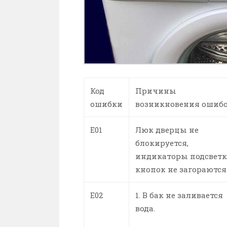
Код
Причины
ошибки
возникновения ошиб
E01
Люк дверцы не
блокируется,
индикаторы подсвет
кнопок не загораются
E02
1. В бак не заливается
вода.