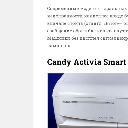
Современные модели стиральных
неисправности надисплее ввиде б
вначале стоитE (отангл. «Error»— 
сообщение обошибке нельзя спут
Машинки без дисплея сигнализи
лампочек.
Candy Activia Smart 