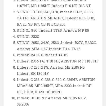
1167NF, MB 1185NF Indesit B16 NF, B18 NF
STINOL RF 305, 345, 370, Indesit C 132, C 138,
CA 140, ARISTON MBA1167, Indesit B 16, B 18,
BA 20, SB 167, CB 185, CB 200
STINOL 85Q, Indesit TT85, Ariston MP 85
STINOL 232Q
STINOL 205Q, 242Q, 256Q ,Indesit R27G, RA32G,
Ariston MTA 1167 Indesit T 14, TA 16
Indesit RA 36 G Indesit TA 18
Indesit R36NFG, T 18 NF, ARISTON MT 1185 NF
Indesit C 236 NFG, Ariston MB 2185 NF
Indesit BH 180 NF
Indesit C 236, C 238, C 240, C 236NF, ARISTON
MBA2185, MB2185NF, MBA 2200 Indesit BH
180, BH18, BH20, BH 180NF
Indesit BH 18 NF Ariston MB 2185 NF с
08.2006