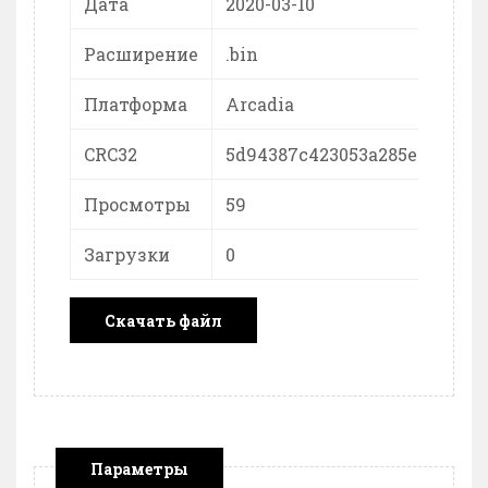
Дата
2020-03-10
Расширение
.bin
Платформа
Arcadia
CRC32
5d94387c423053a285e4eee413
Просмотры
59
Загрузки
0
Скачать файл
Параметры