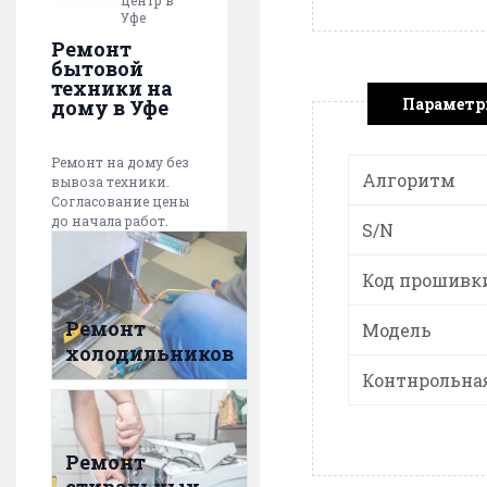
центр в
Уфе
Ремонт
бытовой
техники на
Парамет
дому в Уфе
Ремонт на дому без
Алгоритм
вывоза техники.
Согласование цены
до начала работ.
S/N
Код прошивк
Ремонт
Модель
холодильников
Контнрольна
Ремонт