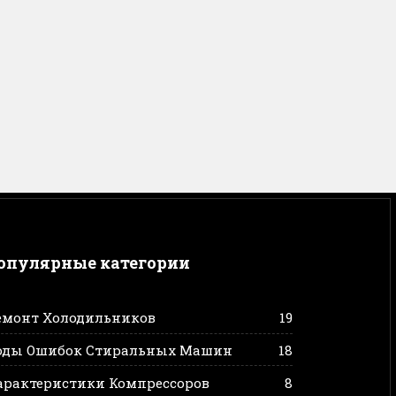
опулярные категории
емонт Холодильников
19
оды Ошибок Стиральных Машин
18
арактеристики Компрессоров
8