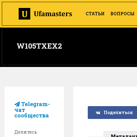
СТАТЬИ
ВОПРОСЫ
W105TXEX2
Telegram-
чат
Поделиться
сообщества
Делитесь
Метадан