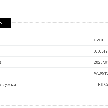
ры
EVO1
010181
и
282340
W105T
я сумма
!!! НЕ 