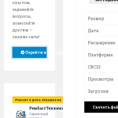
опытом,
задавайте
вопросы,
Размер
помогайте
другим —
Дата
знание сила!
Расширение
Перейти в Telegram
Платформа
CRC32
Просмотры
Загрузки
Ремонт в день обращения
Скачать фа
РемБытТехника
Сервисный