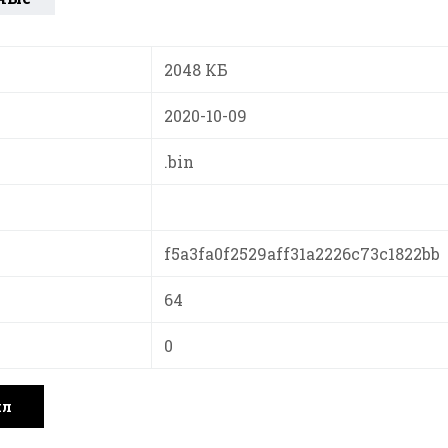
2048 КБ
2020-10-09
.bin
f5a3fa0f2529aff31a2226c73c1822bb
64
0
йл