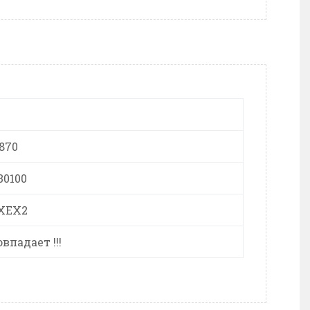
2870
30100
XEX2
Совпадает !!!