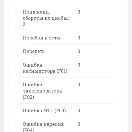
Понижены
0
обороты по дисбал
2
Перебои в сети
0
Перелив
0
Ошибка
0
кзсимистора (F01)
Ошибка
0
тахогенератора
(F02)
Ошибка NTC (F03)
0
Ошибка перелив
0
(F04)