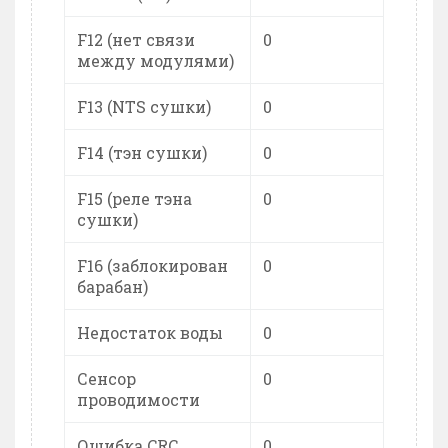
F12 (нет связи
0
между модулями)
F13 (NTS сушки)
0
F14 (тэн сушки)
0
F15 (реле тэна
0
сушки)
F16 (заблокирован
0
барабан)
Недостаток воды
0
Сенсор
0
проводимости
Ошибка CRC
0