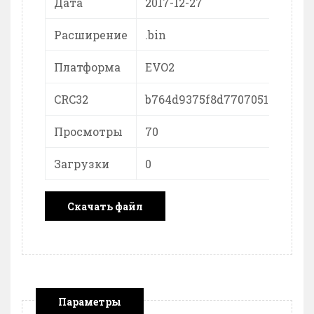
Дата
2017-12-27
Расширение
.bin
Платформа
EVO2
CRC32
b764d9375f8d7707051132806b
Просмотры
70
Загрузки
0
Скачать файл
Параметры