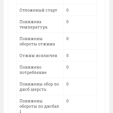
Отложеный старт
0
Понижена
0
температура
Понижены
0
обороты отжима
Отжим исключен
0
Понижено
0
потребление
Понижены обор по
0
дисб шерсть
Понижены
0
обороты по дисбал
1