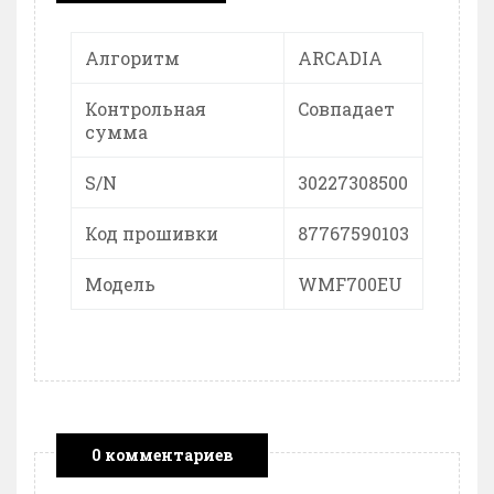
Алгоритм
ARCADIA
Контрольная
Cовпадает
сумма
S/N
30227308500
Код прошивки
87767590103
Модель
WMF700EU
0 комментариев