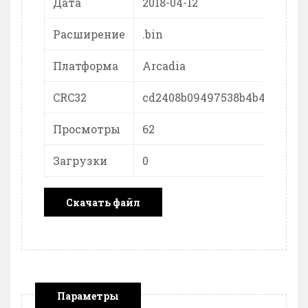
Дата
2018-04-12
Расширение
.bin
Платформа
Arcadia
CRC32
cd2408b09497538b4b42dac92a
Просмотры
62
Загрузки
0
Скачать файл
Параметры