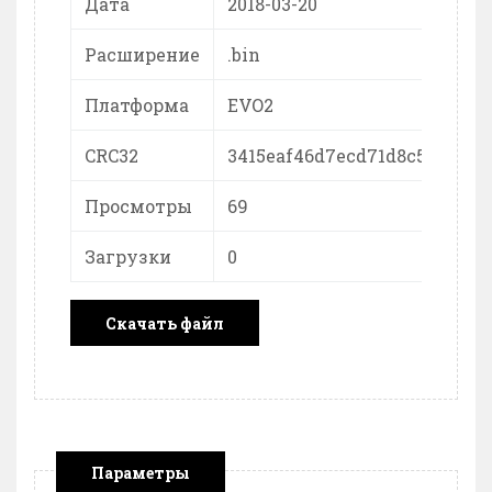
Дата
2018-03-20
Расширение
.bin
Платформа
EVO2
CRC32
3415eaf46d7ecd71d8c5cdc3be
Просмотры
69
Загрузки
0
Скачать файл
Параметры