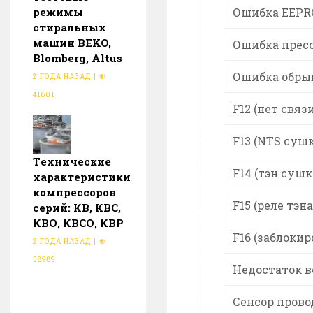
режимы
Ошибка EEPRO
стиральных
машин BEKO,
Ошибка пресс
Blomberg, Altus
Ошибка обрыв 
2 ГОДА НАЗАД
|
41601
F12 (нет свя
F13 (NTS суш
Тeхнические
F14 (тэн сушк
характеристики
компрессоров
F15 (реле тэн
серий: КВ, КВС,
КВО, КВСО, КВР
F16 (заблокир
2 ГОДА НАЗАД
|
38989
Недостаток 
Сенсор пров