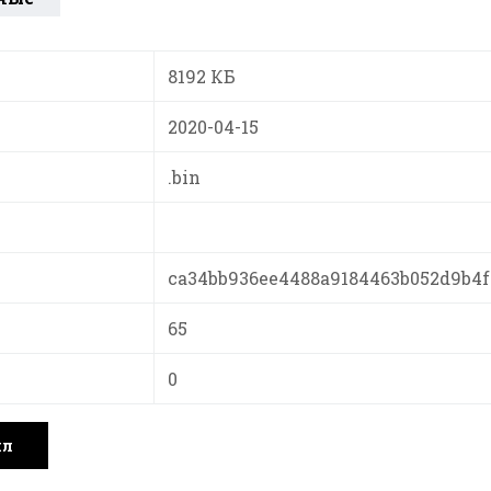
8192 КБ
2020-04-15
.bin
ca34bb936ee4488a9184463b052d9b4f
65
0
йл