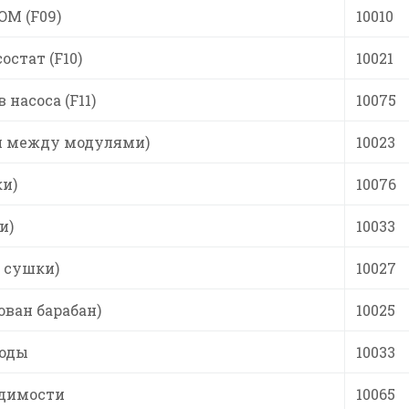
M (F09)
10010
остат (F10)
10021
насоса (F11)
10075
зи между модулями)
10023
ки)
10076
и)
10033
а сушки)
10027
ован барабан)
10025
воды
10033
одимости
10065