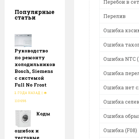
Перебои в се
Популярные
Перелив
статьи
Ошибка кзсим
Ошибка тахог
Руководство
по ремонту
Ошибка NTC (
холодильников
Bosch, Siemens
Ошибка перел
с системой
Full No Frost
Ошибка нет с
2 ГОДА НАЗАД
|
Ошибка селек
110698
Коды
Ошибка обрыв
Ошибка (F08)
ошибок и
тестовые