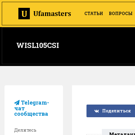
СТАТЬИ
ВОПРОСЫ
WISL105CSI
Telegram-
чат
Поделиться
сообщества
Делитесь
Метадан