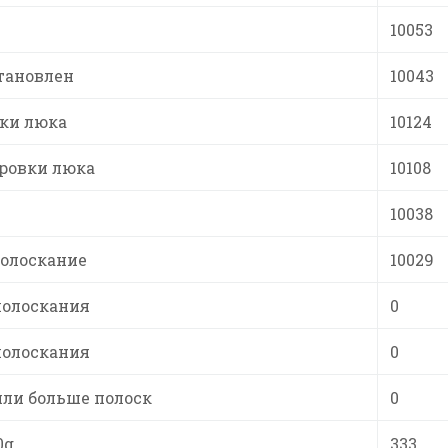
10053
тановлен
10043
ки люка
10124
ровки люка
10108
10038
полоскание
10029
полоскания
0
полоскания
0
или больше полоск
0
0g
333