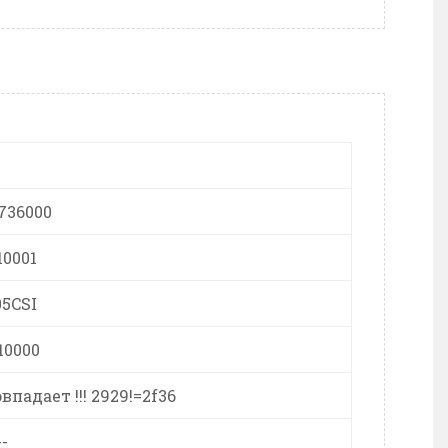
736000
10001
5CSI
10000
совпадает !!! 2929!=2f36
--