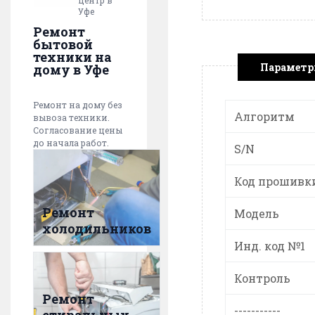
центр в
Уфе
Ремонт
бытовой
техники на
Парамет
дому в Уфе
Ремонт на дому без
Алгоритм
вывоза техники.
Согласование цены
до начала работ.
S/N
Код прошивк
Ремонт
Модель
холодильников
Инд. код №1
Контроль
Ремонт
-----------