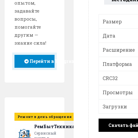
опытом,
задавайте
вопросы,
Размер
помогайте
другим —
Дата
знание сила!
Расширение
Перейти в Telegram
Платформа
CRC32
Просмотры
Загрузки
Ремонт в день обращения
Скачать фа
РемБытТехника
Сервисный