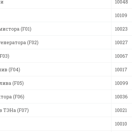
ти
10048
10109
истора (F01)
10023
енератора (F02)
10027
F03)
10067
ив (F04)
10017
лива (F05)
10099
тора (F06)
10036
 ТЭНа (F07)
10021
10010