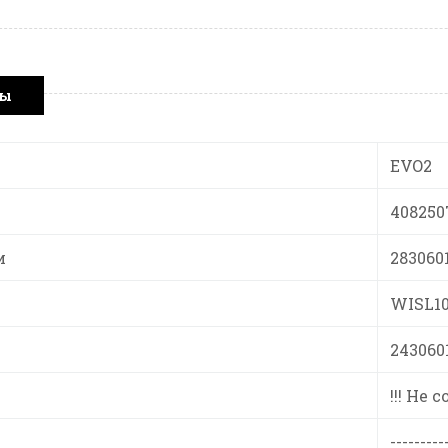
ры
EVO2
408250
и
283060
WISL10
243060
!!! Не 
---------