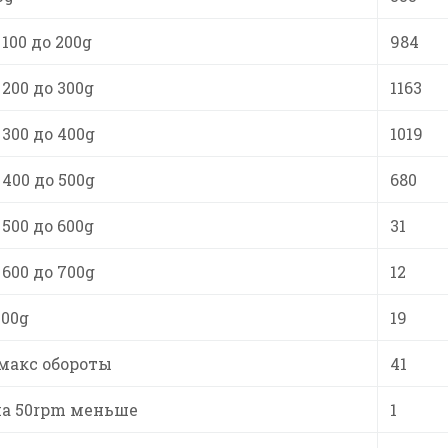
100 до 200g
984
200 до 300g
1163
300 до 400g
1019
400 до 500g
680
500 до 600g
31
600 до 700g
12
700g
19
макс обороты
41
на 50rpm меньше
1