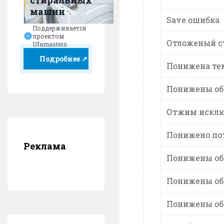
стиральных
машин
Save ошибка
Поддерживается
проектом
Отложеный с
Ufamasters
Подробнее ↗
Понижена те
Понижены об
Отжим искл
Понижено по
Реклама
Понижены обо
Понижены обо
Понижены обо