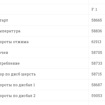
F: 1
тарт
58665
мпература
58836
ороты отжима
61913
ючен
58705
требление
58733
р по дисб шерсть
58715
роты по дисбал 1
58687
роты по дисбал 2
59053