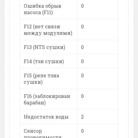
Ошибка обрыв
0
насоса (F11)
F12 (нет связи
0
между модулями)
F13 (NTS сушки)
0
F14 (тэн сушки)
0
F15 (реле тэна
0
сушки)
F16 (заблокирован
0
барабан)
Недостаток воды
2
Сенсор
0
проводимости