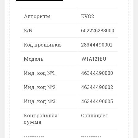
Алгоритм
EVO2
S/N
602226288000
Код прошивки
28344490001
Модель
WIA121EU
Инд. код №1
46344490000
Инд. код №2
46344490002
Инд. код №3
46344490005
Контрольная
Совпадает
сумма
-----------
-----------