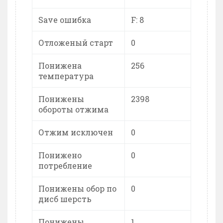
Save ошибка
F: 8
Отложеный старт
0
Понижена
256
температура
Понижены
2398
обороты отжима
Отжим исключен
0
Понижено
0
потребление
Понижены обор по
0
дисб шерсть
Понижены
1