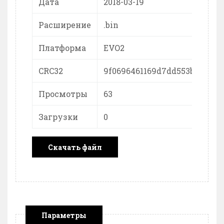
Дата
2018-03-19
Расширение
.bin
Платформа
EVO2
CRC32
9f0696461169d7dd553be78ef7
Просмотры
63
Загрузки
0
Скачать файл
Параметры