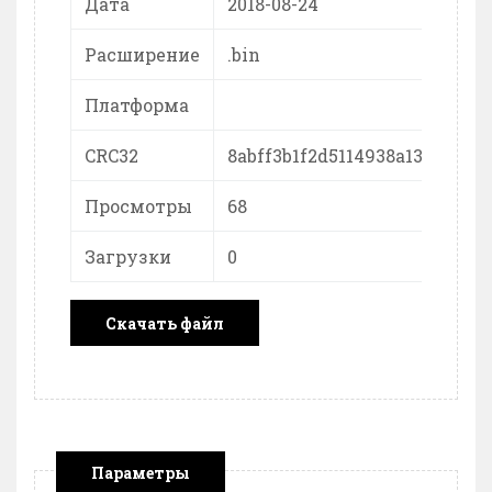
Дата
2018-08-24
Расширение
.bin
Платформа
CRC32
8abff3b1f2d5114938a1379cfd5
Просмотры
68
Загрузки
0
Скачать файл
Параметры