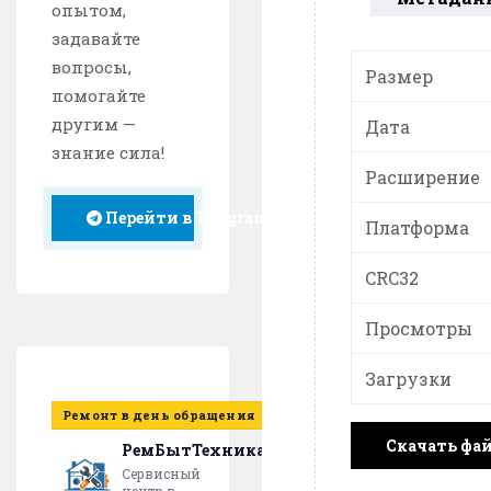
опытом,
задавайте
вопросы,
Размер
помогайте
другим —
Дата
знание сила!
Расширение
Перейти в Telegram
Платформа
CRC32
Просмотры
Загрузки
Ремонт в день обращения
Скачать фа
РемБытТехника
Сервисный