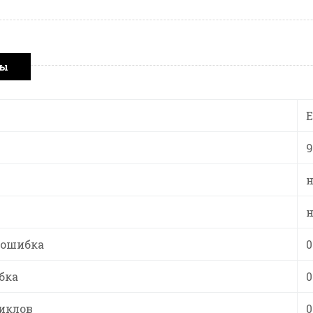
ры
9
н
н
 ошибка
0
бка
0
иклов
0