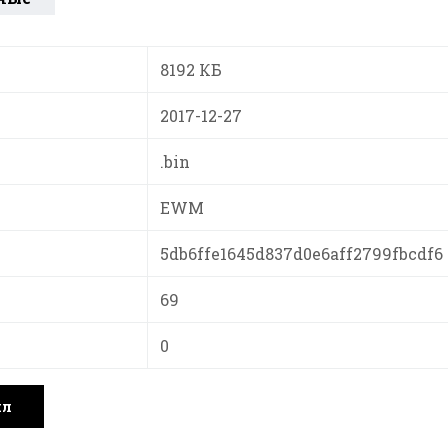
8192 КБ
2017-12-27
.bin
EWM
5db6ffe1645d837d0e6aff2799fbcdf6
69
0
йл