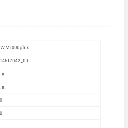
EWM1000plus
14517042_00
.д.
.д.
0
0