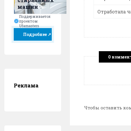
стиральных
машин
Отработала ч
Поддерживается
проектом
Ufamasters
Подробнее ↗
0 коммен
Реклама
Чтобы оставить ко