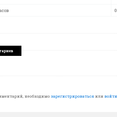
асов
0
тариев
мментарий, необходимо
зарегистрироваться
или
войт