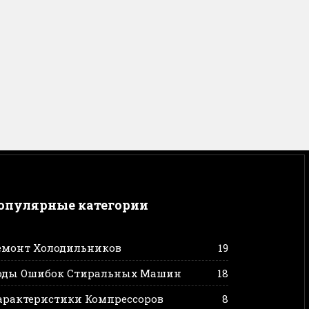
опулярные категории
емонт Холодильников
19
оды Ошибок Стиральных Машин
18
арактеристики Компрессоров
8