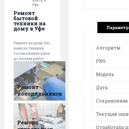
центр в
Уфе
Ремонт
бытовой
техники на
Парамет
дому в Уфе
Ремонт на дому без
Алгоритм
вывоза техники.
Согласование цены
до начала работ.
PNS
Модель
Ремонт
Дата
холодильников
Сохраненная
Текущая оши
Ремонт
Отработала ц