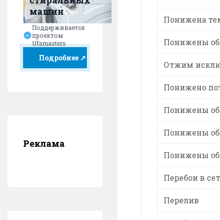
стиральных
машин
Понижена те
Поддерживается
проектом
Понижены об
Ufamasters
Подробнее ↗
Отжим искл
Понижено по
Понижены обо
Понижены обо
Реклама
Понижены обо
Перебои в се
Перелив