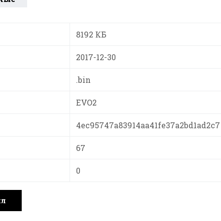
8192 КБ
2017-12-30
.bin
EVO2
4ec95747a83914aa41fe37a2bd1ad2c7
67
0
йл