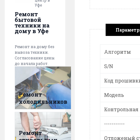
центр в
Уфе
Ремонт
бытовой
техники на
Парамет
дому в Уфе
Ремонт на дому без
Алгоритм
вывоза техники.
Согласование цены
до начала работ.
S/N
Код прошивк
Ремонт
Модель
холодильников
Контрольная
-----------
Ремонт
Отложеный с