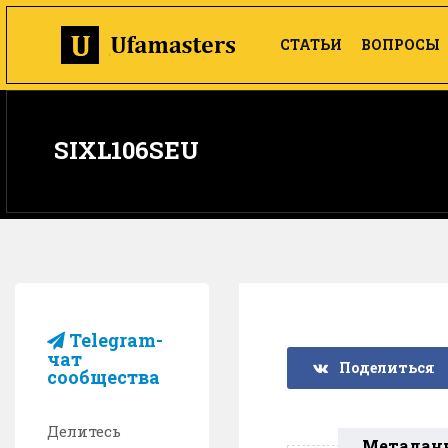
СТАТЬИ
ВОПРОСЫ
SIXL106SEU
Telegram-
чат
Поделиться
сообщества
Делитесь
Метадан