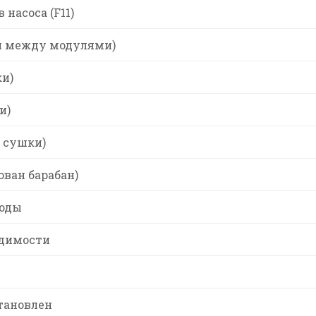
насоса (F11)
зи между модулями)
ки)
и)
а сушки)
ован барабан)
воды
одимости
тановлен