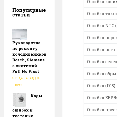
Ошибка кзсим
Популярные
Ошибка тахог
статьи
Ошибка NTC (
Ошибка перел
Руководство
по ремонту
Ошибка нет с
холодильников
Bosch, Siemens
Ошибка селек
с системой
Full No Frost
Ошибка обрыв
2 ГОДА НАЗАД
|
Ошибка (F08)
111099
Коды
Ошибка EEPRO
Ошибка пресс
ошибок и
тестовые