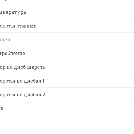
мпература
ороты отжима
ючен
требление
р по дисб шерсть
роты по дисбал 1
роты по дисбал 2
ти