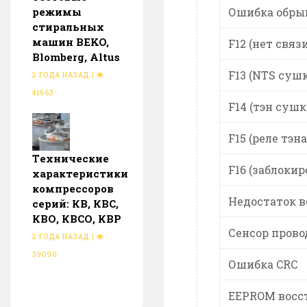
режимы
Ошибка обрыв 
стиральных
машин BEKO,
F12 (нет свя
Blomberg, Altus
F13 (NTS суш
2 ГОДА НАЗАД
|
41663
F14 (тэн сушк
F15 (реле тэн
Тeхнические
F16 (заблокир
характеристики
компрессоров
Недостаток 
серий: КВ, КВС,
КВО, КВСО, КВР
Сенсор пров
2 ГОДА НАЗАД
|
39090
Ошибка CRC
EEPROM восс