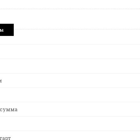
ры
и
 сумма
тарт