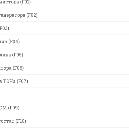
истора (F01)
енератора (F02)
F03)
ив (F04)
лива (F05)
тора (F06)
 ТЭНа (F07)
M (F09)
остат (F10)