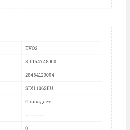
EVO2
810154748000
28464120004
SIXL106SEU
Совпадает
-----------
0