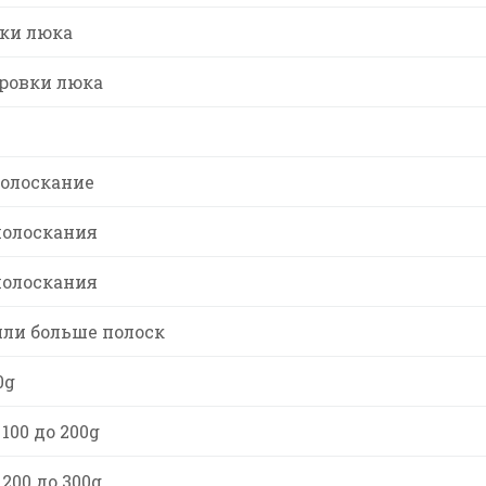
ки люка
ровки люка
полоскание
полоскания
полоскания
или больше полоск
0g
100 до 200g
200 до 300g