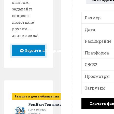
опытом,
задавайте
вопросы,
Размер
помогайте
другим —
Дата
знание сила!
Расширение
Перейти в Telegram
Платформа
CRC32
Просмотры
Загрузки
Ремонт в день обращения
Скачать фа
РемБытТехника
Сервисный