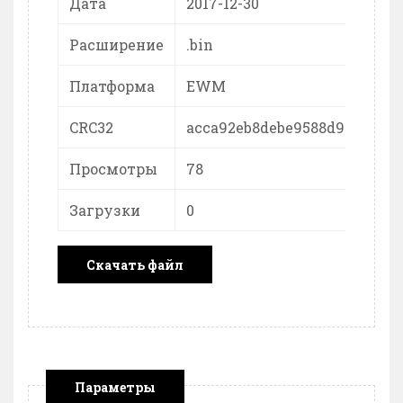
Дата
2017-12-30
Расширение
.bin
Платформа
EWM
CRC32
acca92eb8debe9588d96736b6b
Просмотры
78
Загрузки
0
Скачать файл
Параметры