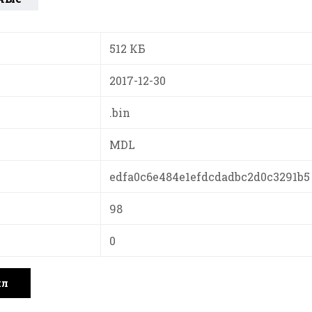
512 КБ
2017-12-30
.bin
MDL
edfa0c6e484e1efdcdadbc2d0c3291b5
98
0
йл