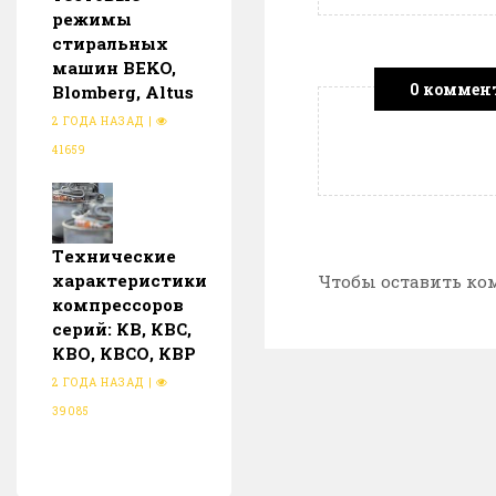
режимы
стиральных
машин BEKO,
0 коммен
Blomberg, Altus
2 ГОДА НАЗАД
|
41659
Тeхнические
характеристики
Чтобы оставить ко
компрессоров
серий: КВ, КВС,
КВО, КВСО, КВР
2 ГОДА НАЗАД
|
39085