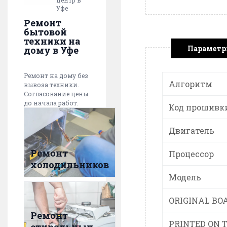
центр в
Уфе
Ремонт
бытовой
техники на
Парамет
дому в Уфе
Ремонт на дому без
Алгоритм
вывоза техники.
Согласование цены
до начала работ.
Код прошивк
Двигатель
Ремонт
Процессор
холодильников
Модель
ORIGINAL BO
Ремонт
PRINTED ON 