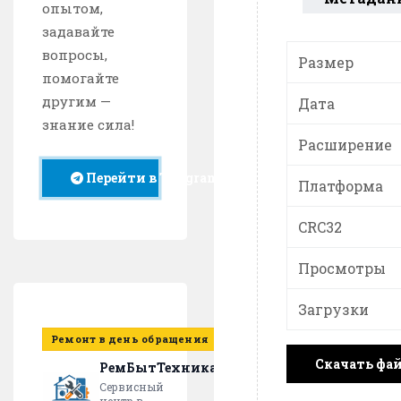
опытом,
задавайте
вопросы,
Размер
помогайте
другим —
Дата
знание сила!
Расширение
Перейти в Telegram
Платформа
CRC32
Просмотры
Загрузки
Ремонт в день обращения
Скачать фа
РемБытТехника
Сервисный