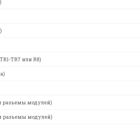
)
)
TR1-TR7 или R8)
а)
и разьемы модулей)
и разьемы модулей)