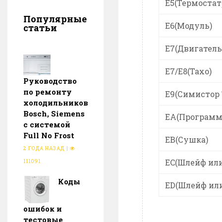
E5(Термостат
Популярные
E6(Модуль)
статьи
E7(Двигатель
E7/E8(Тахо)
Руководство
по ремонту
E9(Симистор 
холодильников
Bosch, Siemens
EA(Программ
с системой
Full No Frost
EB(Сушка)
2 ГОДА НАЗАД
|
EC(Шлейф ил
111091
Коды
ED(Шлейф ил
ошибок и
тестовые