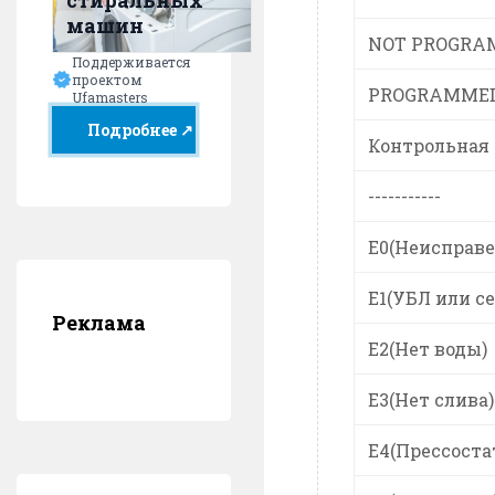
стиральных
машин
NOT PROGRA
Поддерживается
проектом
PROGRAMMED
Ufamasters
Подробнее ↗
Контрольная
-----------
E0(Неисправе
E1(УБЛ или се
Реклама
E2(Нет воды)
E3(Нет слива)
E4(Прессоста