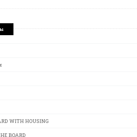
ры
и
ARD WITH HOUSING
THE BOARD