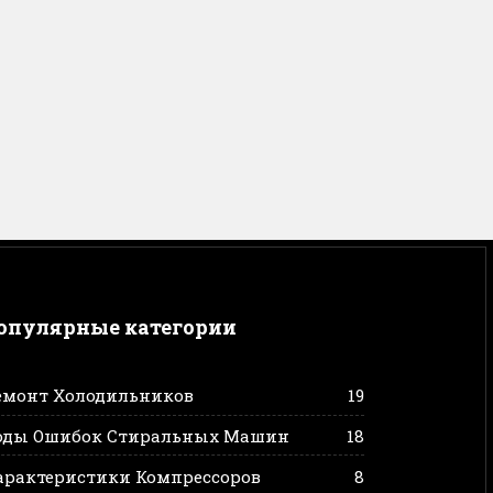
опулярные категории
емонт Холодильников
19
оды Ошибок Стиральных Машин
18
арактеристики Компрессоров
8