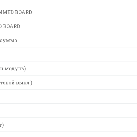
MMED BOARD
 BOARD
 сумма
н модуль)
тевой выкл.)
т)