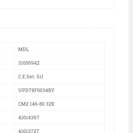
MDL
31000942
C.E.Set. Srl
UPD78F0034BY
CM2 146-80 32K
41014397
41013727