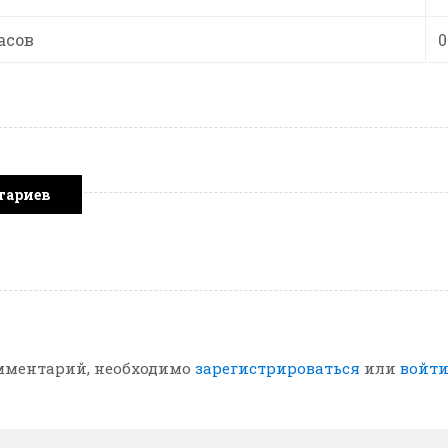
асов
0
тариев
мментарий, необходимо
зарегистрироваться
или
войт