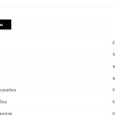
ры
9
н
н
 ошибка
0
бка
0
иклов
0