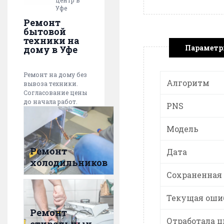
центр в
Уфе
Ремонт
бытовой
техники на
Парамет
дому в Уфе
Ремонт на дому без
Алгоритм
вывоза техники.
Согласование цены
до начала работ.
PNS
Модель
Ремонт
Дата
холодильников
Сохраненная
Текущая оши
Ремонт
Отработала ц