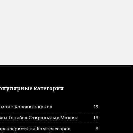
опулярные категории
емонт Холодильников
19
оды Ошибок Стиральных Машин
18
арактеристики Компрессоров
8