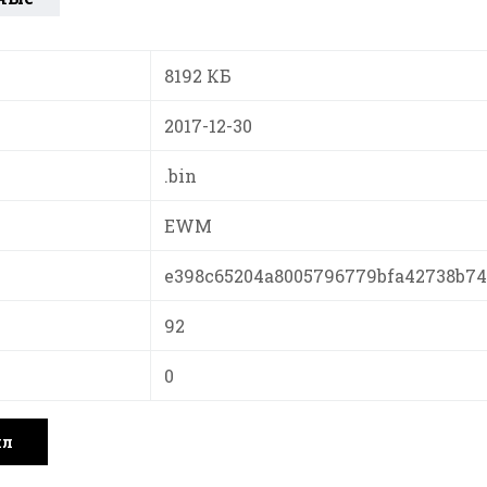
8192 КБ
2017-12-30
.bin
EWM
e398c65204a8005796779bfa42738b74
92
0
йл