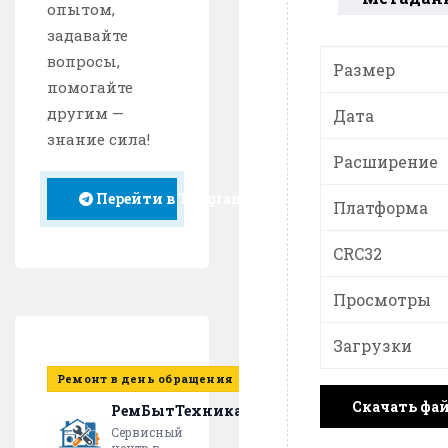
опытом,
задавайте
вопросы,
Размер
помогайте
другим —
Дата
знание сила!
Расширение
Перейти в Telegram
Платформа
CRC32
Просмотры
Загрузки
Ремонт в день обращения
Скачать фа
РемБытТехника
Сервисный