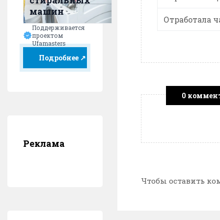
стиральных
машин
Отработала ч
Поддерживается
проектом
Ufamasters
Подробнее ↗
0 коммен
Реклама
Чтобы оставить ко