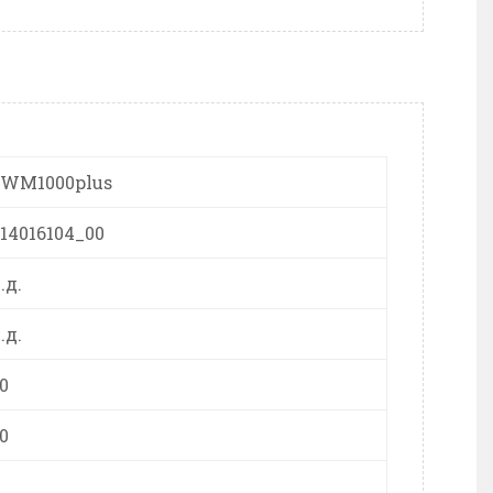
EWM1000plus
14016104_00
.д.
.д.
0
0