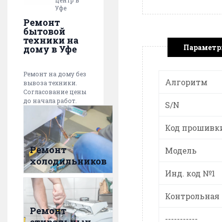
центр в
Уфе
Ремонт
бытовой
техники на
Парамет
дому в Уфе
Ремонт на дому без
Алгоритм
вывоза техники.
Согласование цены
до начала работ.
S/N
Код прошивк
Ремонт
Модель
холодильников
Инд. код №1
Контрольная
Ремонт
-----------