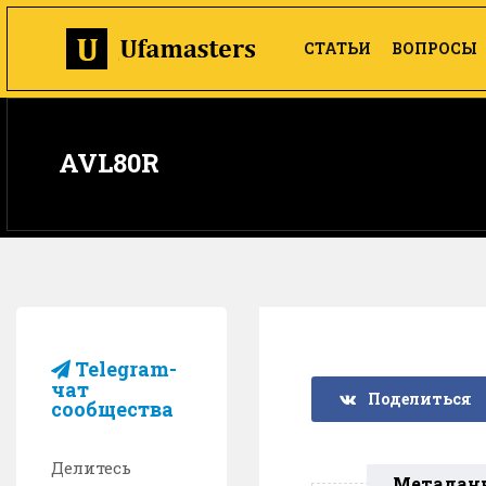
СТАТЬИ
ВОПРОСЫ
AVL80R
Telegram-
чат
Поделиться
сообщества
Делитесь
Метадан