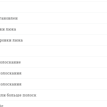
тановлен
ки люка
ровки люка
полоскание
полоскания
полоскания
или больше полоск
0g