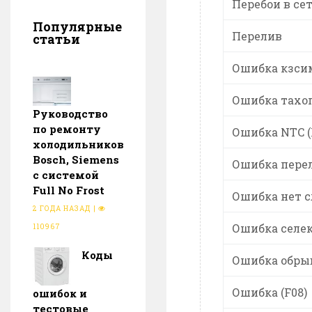
Перебои в се
Популярные
Перелив
статьи
Ошибка кзсим
Ошибка тахог
Руководство
по ремонту
Ошибка NTC (
холодильников
Bosch, Siemens
Ошибка перел
с системой
Full No Frost
Ошибка нет с
2 ГОДА НАЗАД
|
Ошибка селек
110967
Коды
Ошибка обрыв
Ошибка (F08)
ошибок и
тестовые