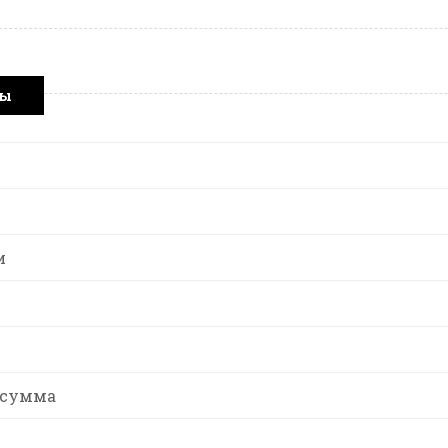
ры
и
 сумма