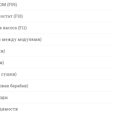
M (F09)
остат (F10)
насоса (F11)
зи между модулями)
ки)
и)
а сушки)
ован барабан)
воды
одимости