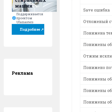
стиральных
машин
Save ошибка
Поддерживается
проектом
Отложеный с
Ufamasters
Подробнее ↗
Понижена те
Понижены об
Отжим искл
Понижено по
Реклама
Понижены обо
Понижены обо
Понижены обо