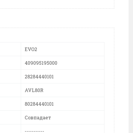
EVO2
409095195000
28284440101
AVL80R
80284440101
Совпадает
-----------