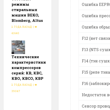
режимы
Ошибка EEPRO
стиральных
машин BEKO,
Ошибка пресс
Blomberg, Altus
Ошибка обрыв 
2 ГОДА НАЗАД
|
41640
F12 (нет свя
F13 (NTS суш
Тeхнические
F14 (тэн сушк
характеристики
компрессоров
F15 (реле тэн
серий: КВ, КВС,
КВО, КВСО, КВР
F16 (заблокир
2 ГОДА НАЗАД
|
39047
Недостаток 
Сенсор пров