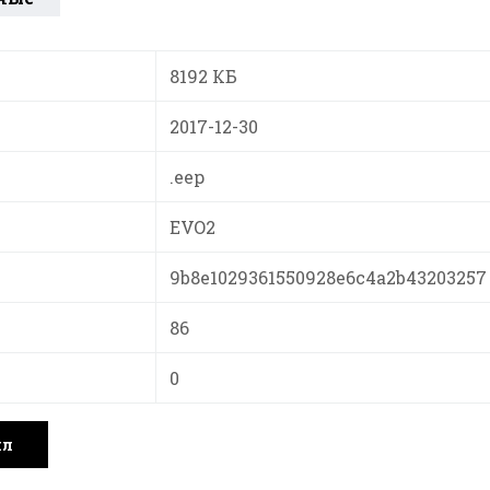
8192 КБ
2017-12-30
.eep
EVO2
9b8e1029361550928e6c4a2b43203257
86
0
йл