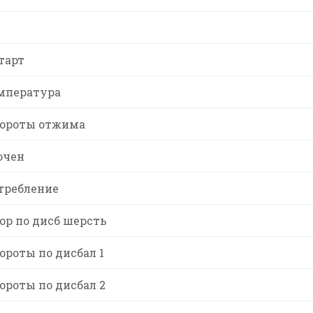
тарт
мпература
ороты отжима
ючен
требление
р по дисб шерсть
роты по дисбал 1
роты по дисбал 2