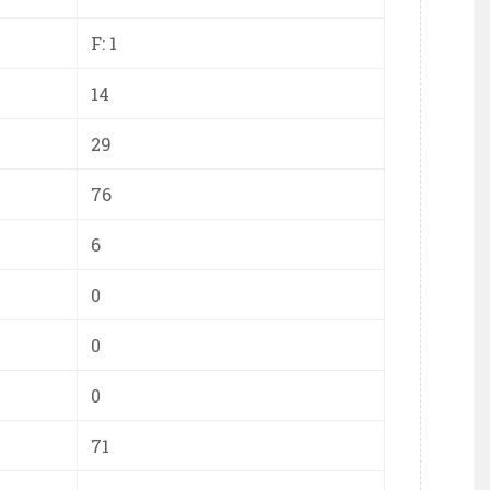
F: 1
14
29
76
6
0
0
0
71