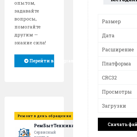
опытом,
задавайте
вопросы,
Размер
помогайте
другим —
Дата
знание сила!
Расширение
Перейти в Telegram
Платформа
CRC32
Просмотры
Загрузки
Ремонт в день обращения
Скачать фа
РемБытТехника
Сервисный