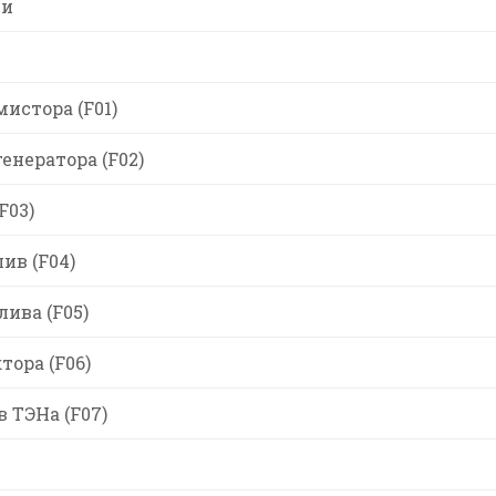
ти
истора (F01)
енератора (F02)
F03)
ив (F04)
лива (F05)
тора (F06)
 ТЭНа (F07)