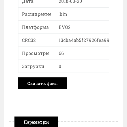
Дата
2018-03-20
Расширение
.bin
Платформа
EVO2
CRC32
13cba4ab5f27926fea9989457c
Просмотры
66
Загрузки
0
Скачать файл
Параметры