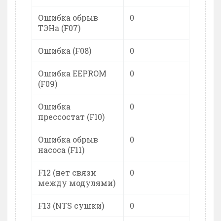
Ошибка обрыв
0
ТЭНа (F07)
Ошибка (F08)
0
Ошибка EEPROM
0
(F09)
Ошибка
0
прессостат (F10)
Ошибка обрыв
0
насоса (F11)
F12 (нет связи
0
между модулями)
F13 (NTS сушки)
0