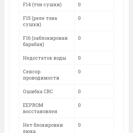
F14 (тэн сушки)
0
F15 (реле тэна
0
сушки)
F16 (заблокирован
0
барабан)
Недостаток воды
0
Сенсор
0
проводимости
Ошибка CRC
0
EEPROM
0
восстановлен
Нет блокировки
0
люка