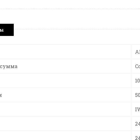
ры
A
 сумма
C
1
и
5
I
2
2