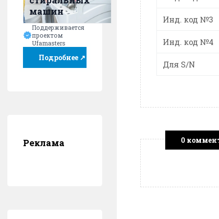
стиральных
машин
Инд. код №3
Поддерживается
проектом
Инд. код №4
Ufamasters
Подробнее ↗
Для S/N
0 коммен
Реклама