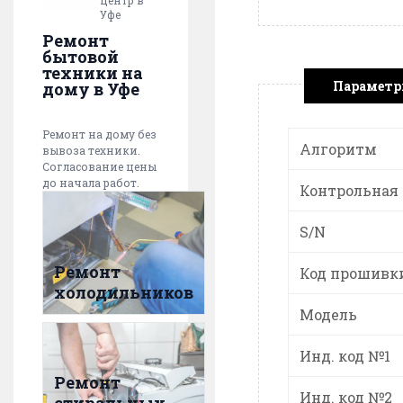
центр в
Уфе
Ремонт
бытовой
техники на
Парамет
дому в Уфе
Ремонт на дому без
Алгоритм
вывоза техники.
Согласование цены
до начала работ.
Контрольная
S/N
Ремонт
Код прошивк
холодильников
Модель
Инд. код №1
Ремонт
Инд. код №2