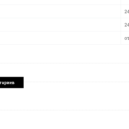
2
2
от
тариев