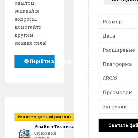
опытом,
задавайте
вопросы,
Размер
помогайте
другим —
Дата
знание сила!
Расширение
Перейти в Telegram
Платформа
CRC32
Просмотры
Загрузки
Ремонт в день обращения
Скачать фа
РемБытТехника
Сервисный