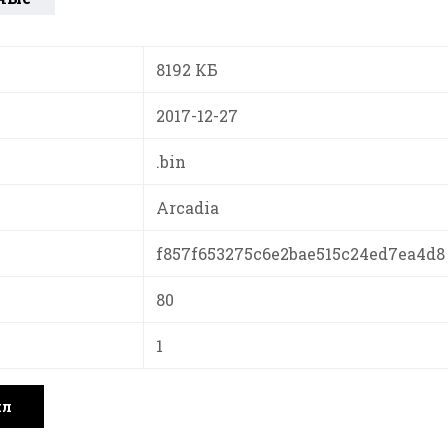
8192 КБ
2017-12-27
.bin
Arcadia
f857f653275c6e2bae515c24ed7ea4d8
80
1
йл