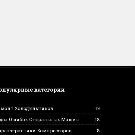
опулярные категории
емонт Холодильников
19
оды Ошибок Стиральных Машин
18
арактеристики Компрессоров
8