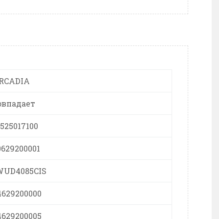
RCADIA
овпадает
0525017100
0629200001
WUD4085CIS
4629200000
4629200005