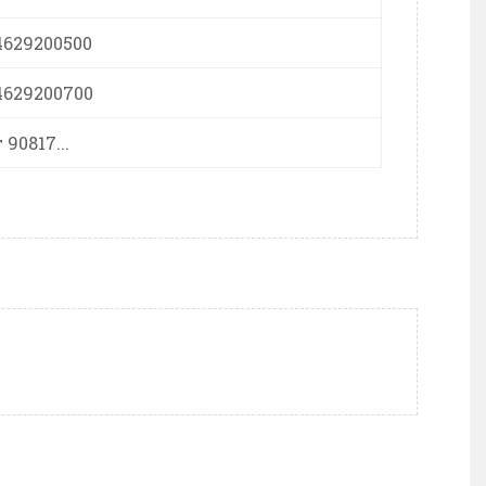
4629200500
4629200700
 90817...