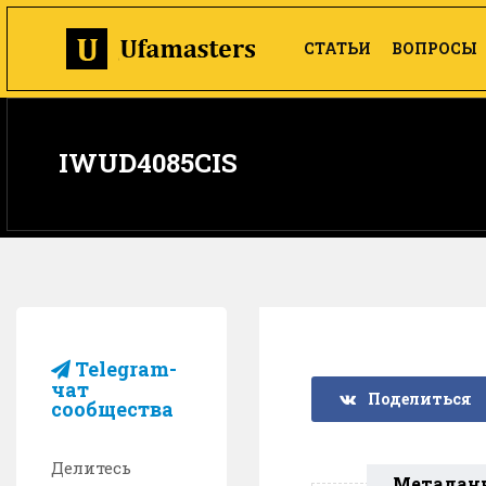
СТАТЬИ
ВОПРОСЫ
IWUD4085CIS
Telegram-
чат
Поделиться
сообщества
Делитесь
Метадан