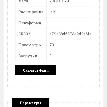
Дата
2019-01-29
Расширение
.s19
Платформа
CRC32
e79a88d5978c9d2a6faa0f8997
Просмотры
73
Загрузки
0
Скачать файл
Параметры