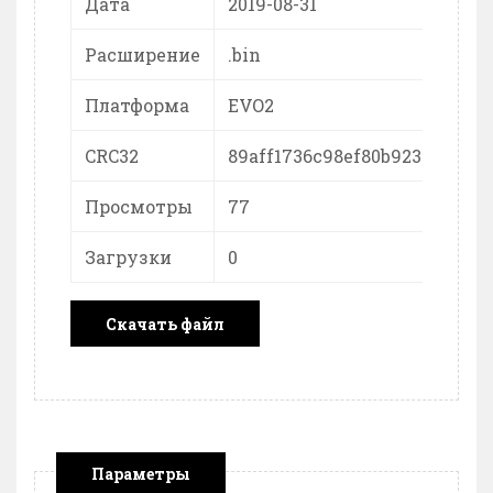
Дата
2019-08-31
Расширение
.bin
Платформа
EVO2
CRC32
89aff1736c98ef80b923334fa6b
Просмотры
77
Загрузки
0
Скачать файл
Параметры