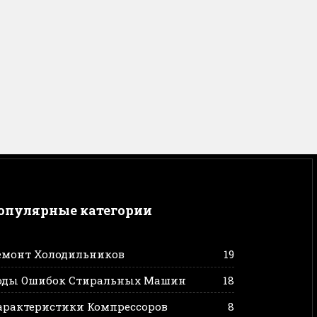
опулярные категории
емонт Холодильников
19
оды Ошибок Стиральных Машин
18
арактеристики Компрессоров
8