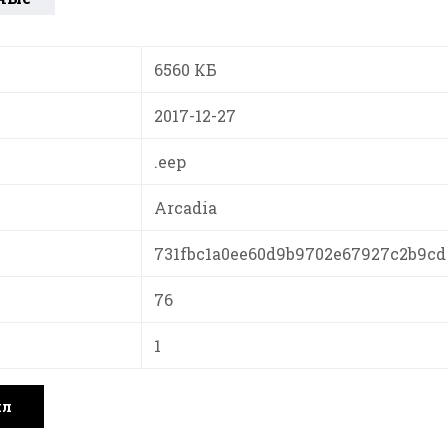
6560 КБ
2017-12-27
.eep
Arcadia
731fbc1a0ee60d9b9702e67927c2b9cd
76
1
йл