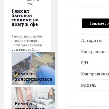
центр в
Уфе
Ремонт
бытовой
техники на
Парамет
дому в Уфе
Ремонт на дому без
Алгоритм
вывоза техники.
Согласование цены
до начала работ.
Контрольная
S/N
Ремонт
Код прошивк
холодильников
Модель
Ремонт