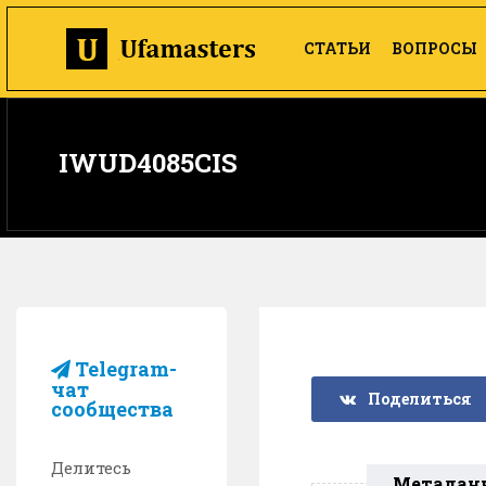
СТАТЬИ
ВОПРОСЫ
IWUD4085CIS
Telegram-
чат
Поделиться
сообщества
Делитесь
Метадан