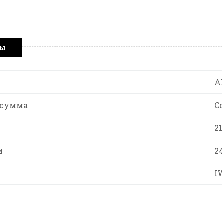
ры
A
 сумма
C
2
и
2
I