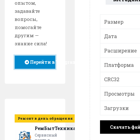
опытом,
задавайте
вопросы,
Размер
помогайте
другим —
Дата
знание сила!
Расширение
Перейти в Telegram
Платформа
CRC32
Просмотры
Загрузки
Ремонт в день обращения
Скачать фа
РемБытТехника
Сервисный