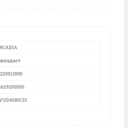
RCADIA
овпадает
1220012000
4629200500
WUD4085CIS