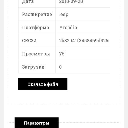
Дата
2018-09-28
Расширение
.eep
Платформа
Arcadia
CRC32
2b82041f3458469d325d6211bd5
Просмотры
75
Загрузки
0
Скачать файл
Параметры