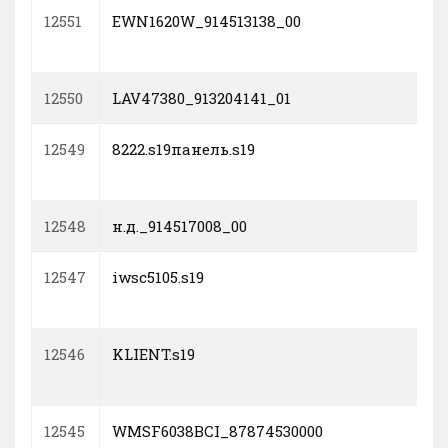
12551
EWN1620W_914513138_00
12550
LAV47380_913204141_01
12549
8222.s19панель.s19
12548
н.д._914517008_00
12547
iwsc5105.s19
12546
KLIENT.s19
12545
WMSF6038BCI_87874530000