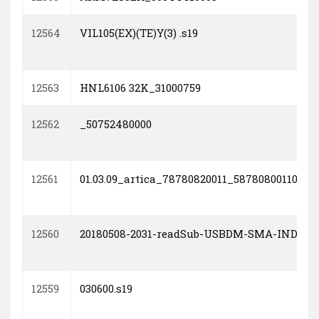
12564
VIL105(EX)(TE)Y(3) .s19
12563
HNL6106 32K_31000759
12562
_50752480000
12561
01.03.09_artica_78780820011_58780800110_...
12560
20180508-2031-readSub-USBDM-SMA-IND-IWB5
12559
030600.s19