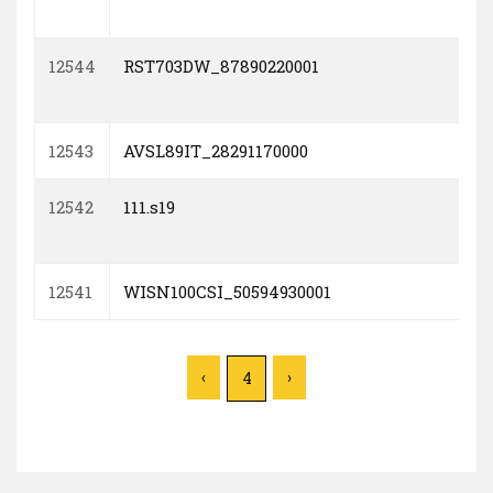
12544
RST703DW_87890220001
12543
AVSL89IT_28291170000
12542
111.s19
12541
WISN100CSI_50594930001
‹
›
4