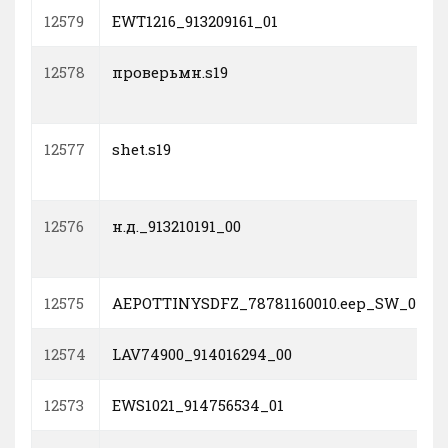
12579
EWT1216_913209161_01
12578
проверьмн.s19
12577
shet.s19
12576
н.д._913210191_00
12575
AEPOTTINYSDFZ_78781160010.eep_SW_01_03_
12574
LAV74900_914016294_00
12573
EWS1021_914756534_01