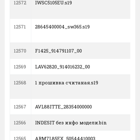
12572
IWSC5105EU.s19
12571
28645400004_sw365.s19
12570
F1425_914791107_00
12569
LAV62820_914016232_00
12568
1 прошивка считаная.s19
12567
AVL88ITTE_28354000000
12566
INDESIT без инфо модели.bin
12565
ARM7L85EX_50544410003