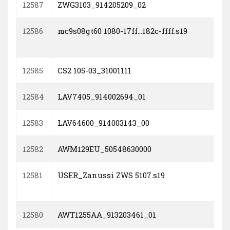
12587
ZWG3103_914205209_02
12586
mc9s08gt60 1080-17ff...182c-ffff.s19
12585
CS2 105-03_31001111
12584
LAV7405_914002694_01
12583
LAV64600_914003143_00
12582
AWM129EU_50548630000
12581
USER_Zanussi ZWS 5107.s19
12580
AWT1255AA_913203461_01