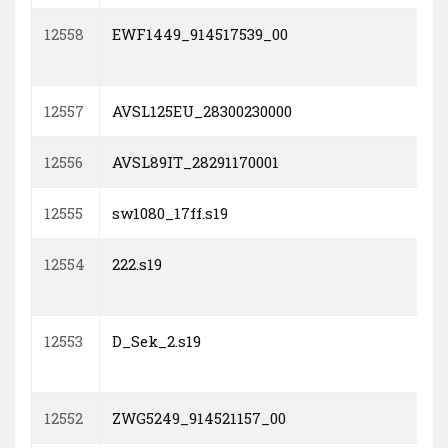
12558
EWF1449_914517539_00
12557
AVSL125EU_28300230000
12556
AVSL89IT_28291170001
12555
sw1080_17ff.s19
12554
222.s19
12553
D_Sek_2.s19
12552
ZWG5249_914521157_00