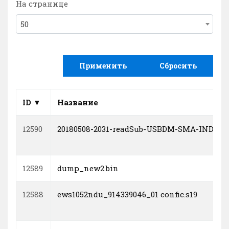
На странице
50
Применить
Сбросить
ID ▼
Название
12590
20180508-2031-readSub-USBDM-SMA-IND-IWB5
12589
dump_new2.bin
12588
ews1052ndu_914339046_01 confic.s19